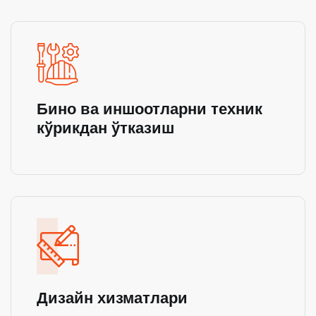
Бино ва иншоотларни техник
кўрикдан ўтказиш
Дизайн хизматлари