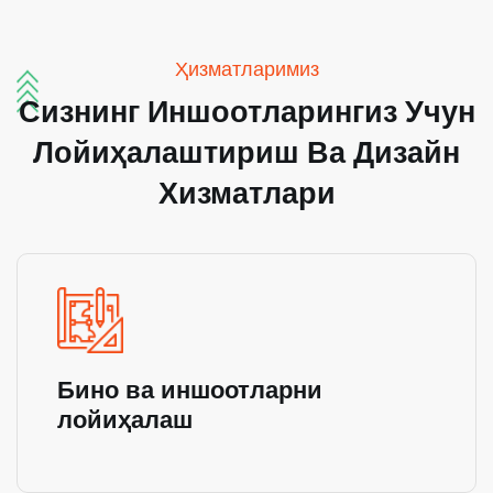
Ҳизматларимиз
Сизнинг
Иншоотларингиз
Учун
Лойиҳалаштириш
Ва
Дизайн
Хизматлари
Бино ва иншоотларни
лойиҳалаш