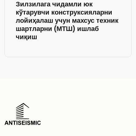
Зилзилага чидамли юк
кўтарувчи конструксияларни
лойиҳалаш учун махсус техник
шартларни (МТШ) ишлаб
чиқиш