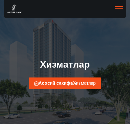
Хизматлар
Асосий сахифа
Хизматлар