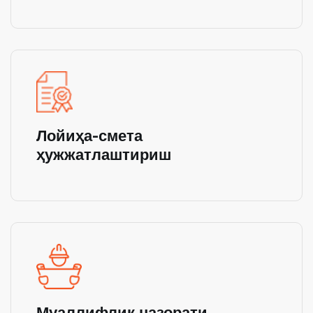
Лойиҳа-смета
ҳужжатлаштириш
Муаллифлик назорати