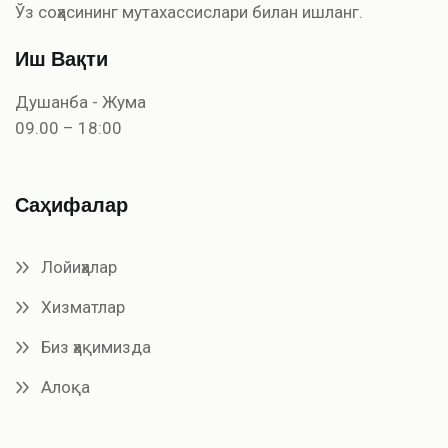
Ўз соҳасининг мутахассислари билан ишланг.
Иш Вақти
Душанба - Жума
09.00 – 18:00
Саҳифалар
Лойиҳалар
Хизматлар
Биз ҳақимизда
Алоқа