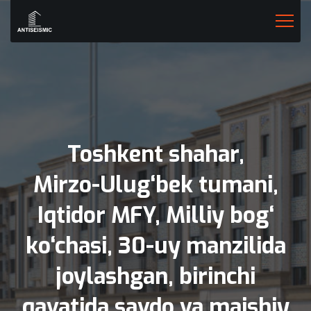
Toshkent
shahar,
Mirzo-Ulug‘bek
tumani,
Iqtidor
MFY,
Milliy
bog‘
ko‘chasi,
30-uy
manzilida
joylashgan,
birinchi
qavatida
savdo
va
maishiy