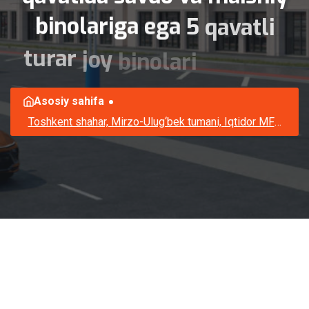
binolariga
ega
5
qavatli
turar
joy
binolari
Asosiy sahifa
Toshkent shahar, Mirzo-Ulug‘bek tumani, Iqtidor MFY,
Milliy bog‘ ko‘chasi, 30-uy manzilida joylashgan,
birinchi qavatida savdo va maishiy binolariga ega 5
qavatli turar joy binolari qurilishi