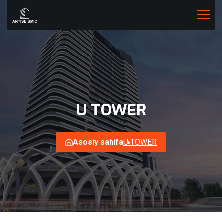
U
TOWER
Asosiy sahifa
U TOWER