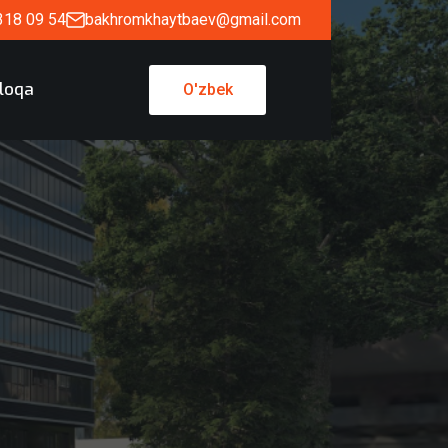
318 09 54
bakhromkhaytbaev@gmail.com
loqa
O'zbek
O'zbek