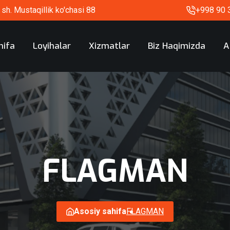
sh. Mustaqillik ko'chasi 88
+998 90 
hifa
Loyihalar
Xizmatlar
Biz Haqimizda
A
FLAGMAN
Asosiy sahifa
FLAGMAN