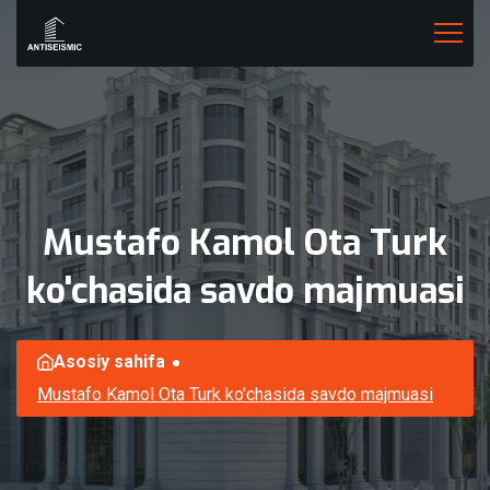
Mustafo
Kamol
Ota
Turk
ko'chasida
savdo
majmuasi
Asosiy sahifa
Mustafo Kamol Ota Turk ko'chasida savdo majmuasi