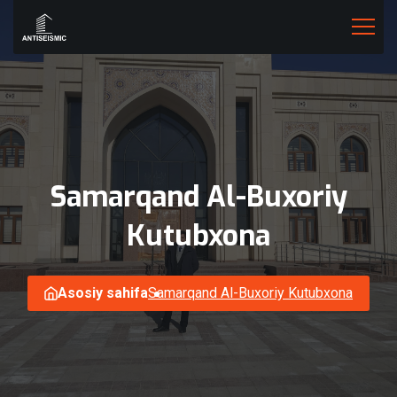
Samarqand
Al-Buxoriy
Kutubxona
Asosiy sahifa
Samarqand Al-Buxoriy Kutubxona