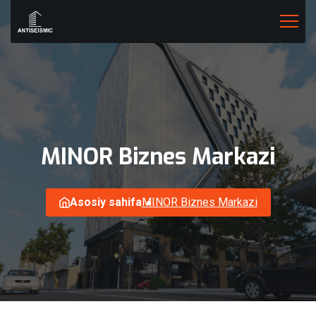
MINOR
Biznes
Markazi
Asosiy sahifa
MINOR Biznes Markazi